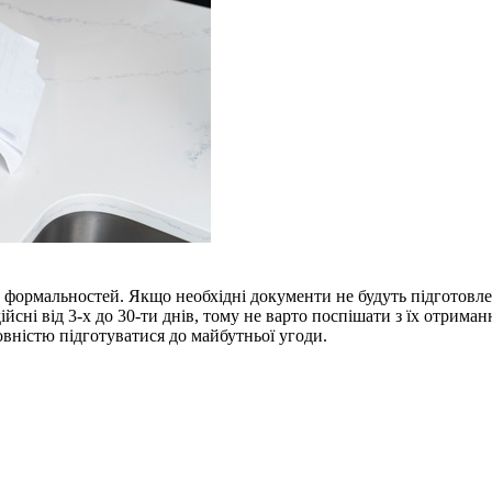
ормальностей. Якщо необхідні документи не будуть підготовлені
ійсні від 3-х до 30-ти днів, тому не варто поспішати з їх отрим
овністю підготуватися до майбутньої угоди.