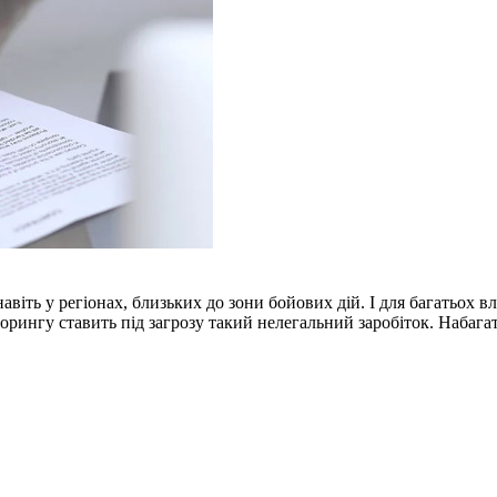
авіть у регіонах, близьких до зони бойових дій. І для багатьох
орингу ставить під загрозу такий нелегальний заробіток. Набага