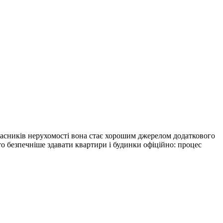
 власників нерухомості вона стає хорошим джерелом додаткового
то безпечніше здавати квартири і будинки офіційно: процес