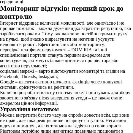
середовищі.
Моніторинг відгуків: перший крок до
контролю
Інтернет відкриває величезні можливості, але одночасно і не
прощає помилок – можна дуже швидко втратити репутацію, яка
зароблялася роками. Тому так важливо постійно тримати руку
на пульсі, щоб вчасно відреагувати на негатив і усунути
недоліки в роботі. Ефективні способи моніторингу:
перевірка платформ нерухомості – DOM.RIA та інші
спеціалізовані портали стануть першим джерелом для
користувачів, які хочуть більше дізнатися про ріелтора або
агентство нерухомості;
соціальні мережі – варто відстежувати коментарі та згадки на
Facebook, Threads, Instagram;
Google – клієнти активно шукають фахівців через пошукові
системи, орієнтуючись на рейтинги.
Корисно розробити власну систему анкет і опитувань для збору
зворотного зв'язку після завершення угоди – це також стане
джерелом цінної інформації.
Управління негативом
Можна витратити багато часу на спроби довести всім, що вони
не праві, але така реакція лише погіршує ситуацію. Негативні
відгуки неминучі, але їх теж можна задіяти на свою користь.
Ріелторам потрібно лише навчитися правильно працювати з