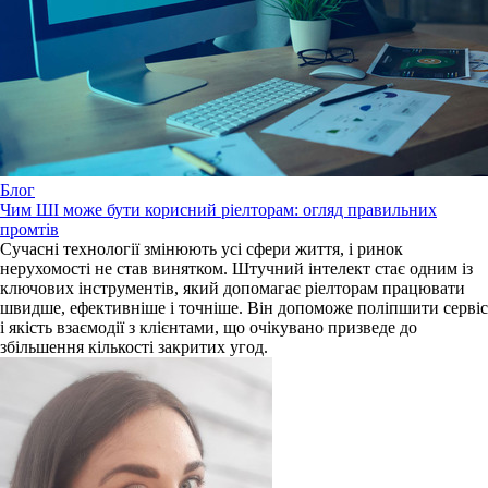
Блог
Чим ШІ може бути корисний ріелторам: огляд правильних
промтів
Сучасні технології змінюють усі сфери життя, і ринок
нерухомості не став винятком. Штучний інтелект стає одним із
ключових інструментів, який допомагає ріелторам працювати
швидше, ефективніше і точніше. Він допоможе поліпшити сервіс
і якість взаємодії з клієнтами, що очікувано призведе до
збільшення кількості закритих угод.