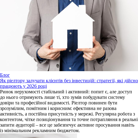
Блог
Як ріелтору залучати клієнтів без інвестицій: стратегії, які дійсно
працюють у 2026 році
Ринок нерухомості стабільний і активний: попит є, але доступ
до нього отримують лише ті, хто зумів побудувати систему
довіри та професійної видимості. Ріелтор повинен бути
зрозумілим, помітним і корисним: ефективна не разова
активність, а постійна присутність у мережі. Регулярна робота з
контентом, чітке позиціонування та точне потрапляння в реальні
запити аудиторії – все це забезпечує активне просування навіть
із мінімальним рекламним бюджетом.