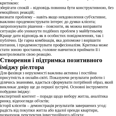
критикою:
зберігати спокій – відповідь повинна бути конструктивною, без
емоційних реакцій;
визнати проблему – навіть якщо невдоволення суб'єктивне,
важливо продемонструвати інтерес до думки клієнта;
запропонувати рішення – пояснити, як можна виправити
ситуацію або уникнути подібних проблем у майбутньому.
Краще дати відповідь як в особистих повідомленнях, так і
публічно. Це гарна комбінація, яка допоможе і вирішити
питання, і продемонструвати професіоналізм. Критика може
стати зоною зростання, головне навчитися приймати її і
контролювати свою реакцію.
Створення і підтримка позитивного
іміджу ріелтора
Для фахівця з нерухомості важлива активна і постійна
присутність в онлайн-світі. Показуючи результати роботи і
ділячись знаннями, вдається сформувати потрібний образ, який
викликає довіру ще до першої зустрічі. Основні інструменти
побудови іміджу:
експертний контент – поради щодо вибору житла, аналітика
ринку, відеоогляди об'єктів;
історії клієнтів – демонстрація результатів завершених угод:
радість від покупки житла або вдалої оренди квартири,
розрахунок перспектив інвестиційного об'єкта;