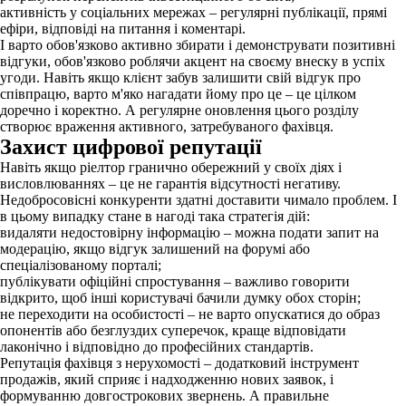
активність у соціальних мережах – регулярні публікації, прямі
ефіри, відповіді на питання і коментарі.
І варто обов'язково активно збирати і демонструвати позитивні
відгуки, обов'язково роблячи акцент на своєму внеску в успіх
угоди. Навіть якщо клієнт забув залишити свій відгук про
співпрацю, варто м'яко нагадати йому про це – це цілком
доречно і коректно. А регулярне оновлення цього розділу
створює враження активного, затребуваного фахівця.
Захист цифрової репутації
Навіть якщо ріелтор гранично обережний у своїх діях і
висловлюваннях – це не гарантія відсутності негативу.
Недобросовісні конкуренти здатні доставити чимало проблем. І
в цьому випадку стане в нагоді така стратегія дій:
видаляти недостовірну інформацію – можна подати запит на
модерацію, якщо відгук залишений на форумі або
спеціалізованому порталі;
публікувати офіційні спростування – важливо говорити
відкрито, щоб інші користувачі бачили думку обох сторін;
не переходити на особистості – не варто опускатися до образ
опонентів або безглуздих суперечок, краще відповідати
лаконічно і відповідно до професійних стандартів.
Репутація фахівця з нерухомості – додатковий інструмент
продажів, який сприяє і надходженню нових заявок, і
формуванню довгострокових звернень. А правильне