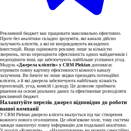
Рекламний бюджет має працювати максимально ефективно.
Проте без аналітики складно зрозуміти, які канали дійсно
залучають клієнтів, а які не виправдовують вкладених
інвестицій. Якщо оцінювати рекламу лише за кількістю
звернень, легко переоцінити ефективність одних майданчиків і
недооцінити інші, що забезпечують найбільше успішних угод.
Модуль
«Джерела клієнтів» у CRM Plektan
допомагає
отримати повну картину ефективності кожного каналу
залучення. Ви бачите не лише звідки приходять потенційні
клієнти, а й які джерела забезпечують найбільшу кількість
пропозицій, угод, комісій і доходу. Це дозволяє приймати
рішення на основі реальних даних та ефективніше розподіляти
рекламний бюджет.
Налаштуйте перелік джерел відповідно до роботи
вашої компанії
У CRM Plektan джерело клієнта вказується під час створення
кожного нового оголошення. Це обов'язкове поле, тому система
завжди накопичує повну інформацію для подальшої аналітики.
У розділі «Компанія» → «Налаштування» ви можете самостійно