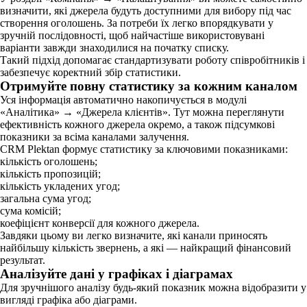
визначити, які джерела будуть доступними для вибору під час
створення оголошень. За потреби їх легко впорядкувати у
зручній послідовності, щоб найчастіше використовувані
варіанти завжди знаходилися на початку списку.
Такий підхід допомагає стандартизувати роботу співробітників і
забезпечує коректний збір статистики.
Отримуйте повну статистику за кожним каналом
Уся інформація автоматично накопичується в модулі
«Аналітика» → «Джерела клієнтів». Тут можна переглянути
ефективність кожного джерела окремо, а також підсумкові
показники за всіма каналами залучення.
CRM Plektan формує статистику за ключовими показниками:
кількість оголошень;
кількість пропозицій;
кількість укладених угод;
загальна сума угод;
сума комісій;
коефіцієнт конверсії для кожного джерела.
Завдяки цьому ви легко визначите, які канали приносять
найбільшу кількість звернень, а які — найкращий фінансовий
результат.
Аналізуйте дані у графіках і діаграмах
Для зручнішого аналізу будь-який показник можна відобразити у
вигляді графіка або діаграми.