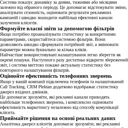
Система показує динаміку за днями, тижнями або місяцями
залежно від обраного періоду. Це допомагає відстежувати зміни,
аналізувати сезонність, оцінювати результати рекламних
кампаній і швидко знаходити найбільш ефективні канали
залучення клієнтів.
Формуйте власні звіти за допомогою фільтрів
Якщо потрібно проаналізувати статистику за конкретними
параметрами, скористайтеся системою фільтрів. Вони
дозволяють швидко сформувати потрібний звіт, а змінювати
параметри можна буквально за кілька кліків.
Найчастіше використовувані налаштування легко зберегти як
окремі пошуки. Наступного разу достатньо відкрити збережений
звіт, і система миттєво покаже актуальну статистику без
повторного налаштування фільтрів.
Оцінюйте ефективність телефонних звернень
Якщо у вашій компанії підключена телефонія та налаштований
Call Tracking, CRM Plektan додатково відображає статистику
джерел вхідних дзвінків.
Це допомагає зрозуміти, які рекламні канали приводять
найбільше телефонних звернень, і комплексно оцінювати
ефективність маркетингу незалежно від способу комунікації
клієнта.
Приймайте рішення на основі реальних даних
Аналітика джерел клієнтів допомагає зрозуміти, які рекламні