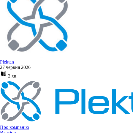
Plektan
27 червня 2026
2 хв.
Про компанію
Вартість