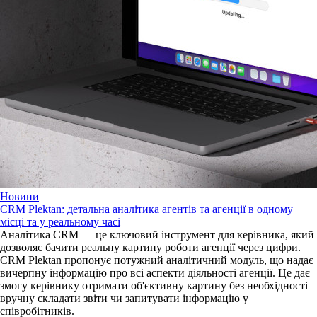
Новини
CRM Plektan: детальна аналітика агентів та агенції в одному
місці та у реальному часі
Аналітика CRM — це ключовий інструмент для керівника, який
дозволяє бачити реальну картину роботи агенції через цифри.
CRM Plektan пропонує потужний аналітичний модуль, що надає
вичерпну інформацію про всі аспекти діяльності агенції. Це дає
змогу керівнику отримати об'єктивну картину без необхідності
вручну складати звіти чи запитувати інформацію у
співробітників.