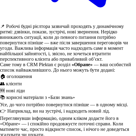
📌 Робочі будні рієлтора зазвичай проходять у динамічному
ритмі: дзвінки, покази, зустрічі, нові звернення. Нерідко
виникають ситуації, коли до певного питання потрібно
повернутися пізніше — вже після завершення переговорів чи
угоди. Важлива інформація часто надходить саме в момент
найбільшої зайнятості, і, звісно, не хочеться втратити
перспективного клієнта або привабливий об’єкт.
Саме тому в CRM Plektan є розділ
«Обране»
— ваш особистий
список найважливішого. До нього можуть бути додані:
🏠 оголошення
👥 клієнти
🆕 нові ліди
📚 корисні матеріали з «Бази знань»
Усе, до чого потрібно повернутися пізніше — в одному місці.
👉 Наприклад, ви на зустрічі, і надходить новий лід.
Переглянувши інформацію, одним кліком додаєте його в
«Обране» — і спокійно продовжуєте поточні справи. Коли
матимете час, просто відкриєте список, і нічого не доведеться
згадувати чи шукати.