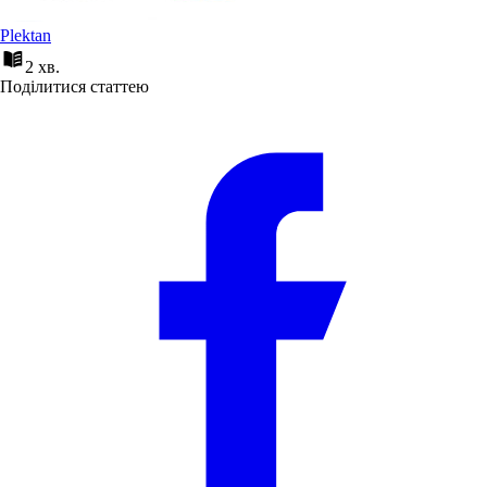
Plektan
2 хв.
Поділитися статтею