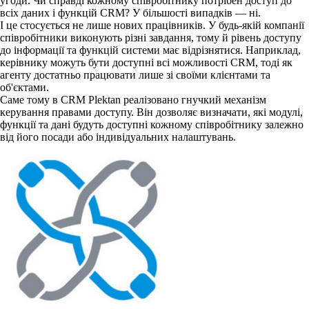
угоди. Чи справді кожному співробітнику потрібен доступ до
всіх даних і функцій CRM? У більшості випадків — ні.
І це стосується не лише нових працівників. У будь-якій компанії
співробітники виконують різні завдання, тому й рівень доступу
до інформації та функцій системи має відрізнятися. Наприклад,
керівнику можуть бути доступні всі можливості CRM, тоді як
агенту достатньо працювати лише зі своїми клієнтами та
об'єктами.
Саме тому в CRM Plektan реалізовано гнучкий механізм
керування правами доступу. Він дозволяє визначати, які модулі,
функції та дані будуть доступні кожному співробітнику залежно
від його посади або індивідуальних налаштувань.