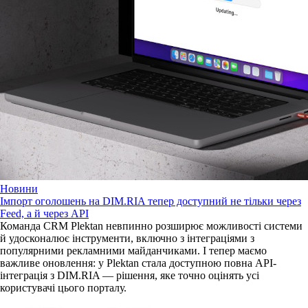
Новини
Імпорт оголошень на DIM.RIA тепер доступний не тільки через
Feed, а й через API
Команда CRM Plektan невпинно розширює можливості системи
й удосконалює інструменти, включно з інтеграціями з
популярними рекламними майданчиками. І тепер маємо
важливе оновлення: у Plektan стала доступною повна API-
інтеграція з DIM.RIA — рішення, яке точно оцінять усі
користувачі цього порталу.