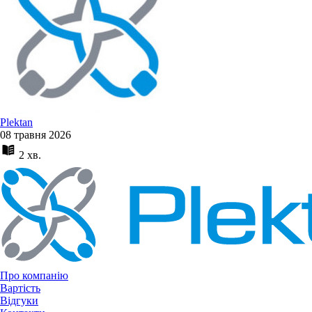
Plektan
08 травня 2026
2 хв.
Про компанію
Вартість
Відгуки