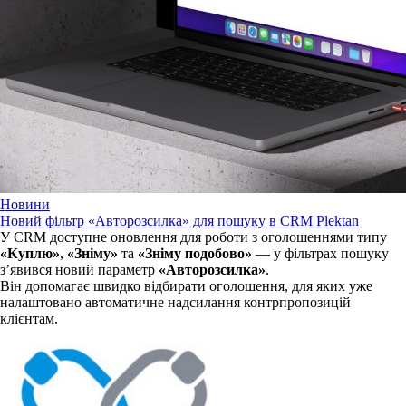
Новини
Новий фільтр «Авторозсилка» для пошуку в CRM Plektan
У CRM доступне оновлення для роботи з оголошеннями типу
«Куплю»
,
«Зніму»
та
«Зніму подобово»
— у фільтрах пошуку
з’явився новий параметр
«Авторозсилка»
.
Він допомагає швидко відбирати оголошення, для яких уже
налаштовано автоматичне надсилання контрпропозицій
клієнтам.