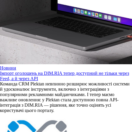
Новини
Імпорт оголошень на DIM.RIA тепер доступний не тільки через
Feed, а й через API
Команда CRM Plektan невпинно розширює можливості системи
й удосконалює інструменти, включно з інтеграціями з
популярними рекламними майданчиками. І тепер маємо
важливе оновлення: у Plektan стала доступною повна API-
інтеграція з DIM.RIA — рішення, яке точно оцінять усі
користувачі цього порталу.