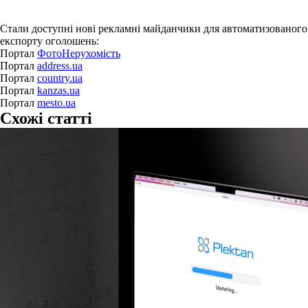
Стали доступні нові рекламні майданчики для автоматизованого
експорту оголошень:
Портал
ФотоНерухомість
Портал
address.ua
Портал
country.ua
Портал
kanzas.ua
Портал
mesto.ua
Схожі статті