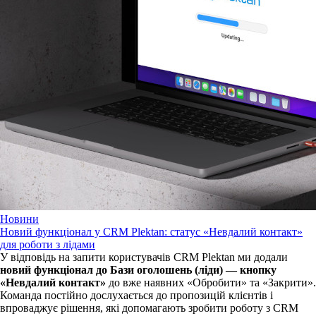
Новини
Новий функціонал у CRM Plektan: статус «Невдалий контакт»
для роботи з лідами
У відповідь на запити користувачів CRM Plektan ми додали
новий функціонал до Бази оголошень (ліди) — кнопку
«Невдалий контакт»
до вже наявних «Обробити» та «Закрити».
Команда постійно дослухається до пропозицій клієнтів і
впроваджує рішення, які допомагають зробити роботу з CRM