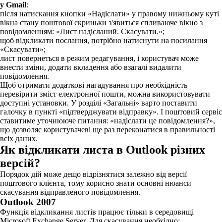
у Gmail
:
після натискання кнопки «Надіслати» у правому нижньому куті
вікна стану поштової скриньки з'явиться спливаюче вікно з
повідомленням: «Лист надісланий. Скасувати.»;
щоб відкликати послання, потрібно натиснути на посилання
«Скасувати»;
лист повернеться в режим редагування, і користувач може
внести зміни, додати вкладення або взагалі видалити
повідомлення.
Щоб отримати додаткові нагадування про необхідність
перевірити зміст електронної пошти, можна використовувати
доступні установки. У розділі «Загальні» варто поставити
галочку в пункті «підтверджувати відправку». І поштовий сервіс
ставитиме уточнююче питання: «надіслати це повідомлення?»,
що дозволяє користувачеві ще раз переконатися в правильності
всіх даних.
Як відкликати листа в Outlook різних
версій?
Порядок дій може дещо відрізнятися залежно від версії
поштового клієнта, тому корисно знати основні нюанси
скасування відправленого повідомлення.
Outlook 2007
Функція відкликання листів працює тільки в середовищі
Microsoft Exchange Server. Для скасування необхідно: