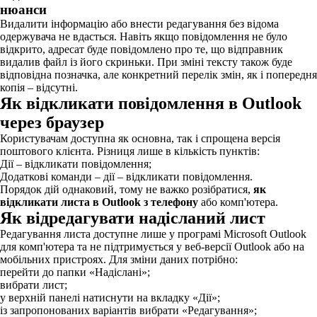
нюанси
Видалити інформацію або внести редагування без відома
одержувача не вдасться. Навіть якщо повідомлення не було
відкрито, адресат буде повідомлено про те, що відправник
видалив файл із його скриньки. При зміні тексту також буде
відповідна позначка, але конкретний перелік змін, як і попередня
копія – відсутні.
Як відкликати повідомлення в Outlook
через браузер
Користувачам доступна як основна, так і спрощена версія
поштового клієнта. Різниця лише в кількість пунктів:
Дії – відкликати повідомлення;
Додаткові команди – дії – відкликати повідомлення.
Порядок дій однаковий, тому не важко розібратися,
як
відкликати листа в Outlook з телефону
або комп'ютера.
Як відредагувати надісланий лист
Редагування листа доступне лише у програмі Microsoft Outlook
для комп'ютера та не підтримується у веб-версії Outlook або на
мобільних пристроях. Для зміни даних потрібно:
перейти до папки «Надіслані»;
вибрати лист;
у верхній панелі натиснути на вкладку «Дії»;
із запропонованих варіантів вибрати «Редагування»;