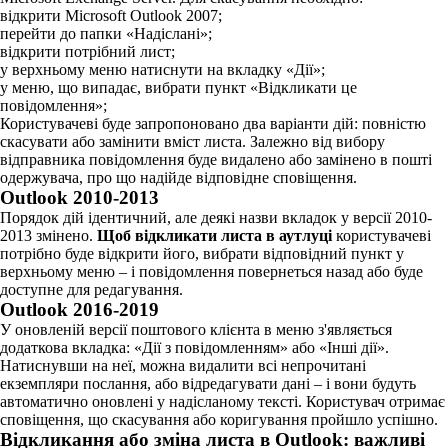
відкрити Microsoft Outlook 2007;
перейти до папки «Надіслані»;
відкрити потрібний лист;
у верхньому меню натиснути на вкладку «Дії»;
у меню, що випадає, вибрати пункт «Відкликати це
повідомлення»;
Користувачеві буде запропоновано два варіанти дій: повністю
скасувати або замінити вміст листа. Залежно від вибору
відправника повідомлення буде видалено або замінено в пошті
одержувача, про що надійде відповідне сповіщення.
Outlook 2010-2013
Порядок дій ідентичний, але деякі назви вкладок у версії 2010-
2013 змінено.
Щоб відкликати листа в аутлуці
користувачеві
потрібно буде відкрити його, вибрати відповідний пункт у
верхньому меню – і повідомлення повернеться назад або буде
доступне для редагування.
Outlook 2016-2019
У оновленій версії поштового клієнта в меню з'являється
додаткова вкладка: «Дії з повідомленням» або «Інші дії».
Натиснувши на неї, можна видалити всі непрочитані
екземпляри послання, або відредагувати дані – і вони будуть
автоматично оновлені у надісланому тексті. Користувач отримає
сповіщення, що скасування або коригування пройшло успішно.
Відкликання або зміна листа в Outlook: важливі