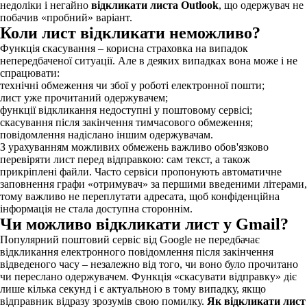
недоліки і негайно
відкликати листа Outlook
, що одержувач не
побачив «пробний» варіант.
Коли лист відкликати неможливо?
Функція скасування – корисна страховка на випадок
непередбаченої ситуації. Але в деяких випадках вона може і не
спрацювати:
технічні обмеження чи збої у роботі електронної пошти;
лист уже прочитаний одержувачем;
функції відкликання недоступні у поштовому сервісі;
скасування після закінчення тимчасового обмеження;
повідомлення надіслано іншим одержувачам.
З урахуванням можливих обмежень важливо обов'язково
перевіряти лист перед відправкою: сам текст, а також
прикріплені файли. Часто сервіси пропонують автоматичне
заповнення графи «отримувач» за першими введеними літерами,
тому важливо не переплутати адресата, щоб конфіденційна
інформація не стала доступна стороннім.
Чи можливо відкликати лист у Gmail?
Популярний поштовий сервіс від Google не передбачає
відкликання електронного повідомлення після закінчення
відведеного часу – незалежно від того, чи воно було прочитано
чи переслано одержувачем. Функція «скасувати відправку» діє
лише кілька секунд і є актуальною в тому випадку, якщо
відправник відразу зрозумів свою помилку.
Як відкликати лист