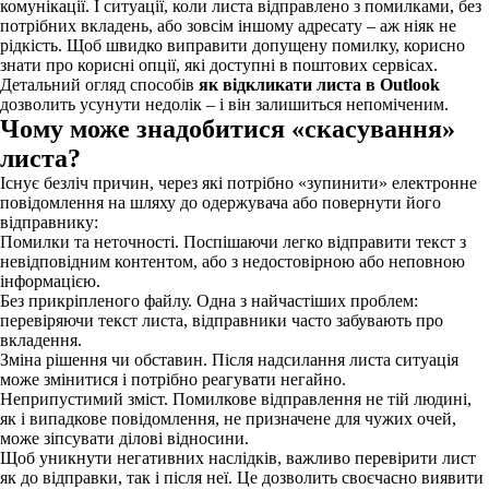
комунікації. І ситуації, коли листа відправлено з помилками, без
потрібних вкладень, або зовсім іншому адресату – аж ніяк не
рідкість. Щоб швидко виправити допущену помилку, корисно
знати про корисні опції, які доступні в поштових сервісах.
Детальний огляд способів
як відкликати листа в Outlook
дозволить усунути недолік – і він залишиться непоміченим.
Чому може знадобитися «скасування»
листа?
Існує безліч причин, через які потрібно «зупинити» електронне
повідомлення на шляху до одержувача або повернути його
відправнику:
Помилки та неточності. Поспішаючи легко відправити текст з
невідповідним контентом, або з недостовірною або неповною
інформацією.
Без прикріпленого файлу. Одна з найчастіших проблем:
перевіряючи текст листа, відправники часто забувають про
вкладення.
Зміна рішення чи обставин. Після надсилання листа ситуація
може змінитися і потрібно реагувати негайно.
Неприпустимий зміст. Помилкове відправлення не тій людині,
як і випадкове повідомлення, не призначене для чужих очей,
може зіпсувати ділові відносини.
Щоб уникнути негативних наслідків, важливо перевірити лист
як до відправки, так і після неї. Це дозволить своєчасно виявити