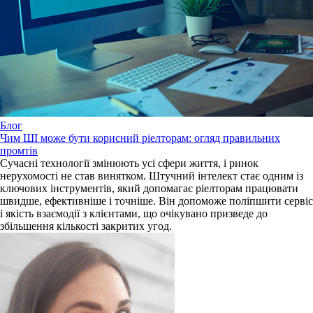
Блог
Чим ШІ може бути корисний ріелторам: огляд правильних
промтів
Сучасні технології змінюють усі сфери життя, і ринок
нерухомості не став винятком. Штучний інтелект стає одним із
ключових інструментів, який допомагає ріелторам працювати
швидше, ефективніше і точніше. Він допоможе поліпшити сервіс
і якість взаємодії з клієнтами, що очікувано призведе до
збільшення кількості закритих угод.