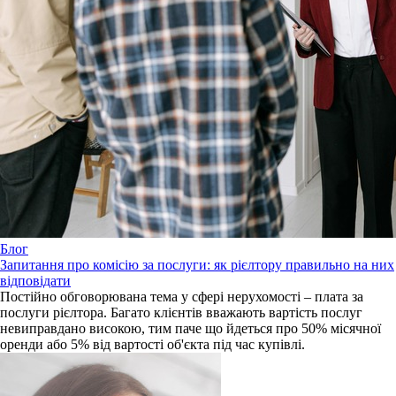
Блог
Запитання про комісію за послуги: як рієлтору правильно на них
відповідати
Постійно обговорювана тема у сфері нерухомості – плата за
послуги рієлтора. Багато клієнтів вважають вартість послуг
невиправдано високою, тим паче що йдеться про 50% місячної
оренди або 5% від вартості об'єкта під час купівлі.