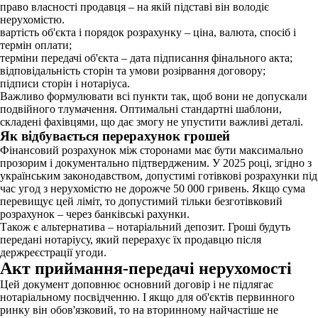
право власності продавця – на якій підставі він володіє
нерухомістю.
вартість об'єкта і порядок розрахунку – ціна, валюта, спосіб і
термін оплати;
терміни передачі об'єкта – дата підписання фінального акта;
відповідальність сторін та умови розірвання договору;
підписи сторін і нотаріуса.
Важливо формулювати всі пункти так, щоб вони не допускали
подвійного тлумачення. Оптимальні стандартні шаблони,
складені фахівцями, що дає змогу не упустити важливі деталі.
Як відбувається перерахунок грошей
Фінансовий розрахунок між сторонами має бути максимально
прозорим і документально підтвердженим. У 2025 році, згідно з
українським законодавством, допустимі готівкові розрахунки під
час угод з нерухомістю не дорожче 50 000 гривень. Якщо сума
перевищує цей ліміт, то допустимий тільки безготівковий
розрахунок – через банківські рахунки.
Також є альтернатива – нотаріальний депозит. Гроші будуть
передані нотаріусу, який перерахує їх продавцю після
держреєстрації угоди.
Акт приймання-передачі нерухомості
Цей документ доповнює основний договір і не підлягає
нотаріальному посвідченню. І якщо для об'єктів первинного
ринку він обов'язковий, то на вторинному найчастіше не