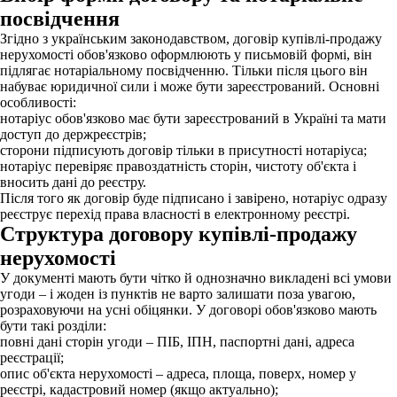
посвідчення
Згідно з українським законодавством, договір купівлі-продажу
нерухомості обов'язково оформлюють у письмовій формі, він
підлягає нотаріальному посвідченню. Тільки після цього він
набуває юридичної сили і може бути зареєстрований. Основні
особливості:
нотаріус обов'язково має бути зареєстрований в Україні та мати
доступ до держреєстрів;
сторони підписують договір тільки в присутності нотаріуса;
нотаріус перевіряє правоздатність сторін, чистоту об'єкта і
вносить дані до реєстру.
Після того як договір буде підписано і завірено, нотаріус одразу
реєструє перехід права власності в електронному реєстрі.
Структура договору купівлі-продажу
нерухомості
У документі мають бути чітко й однозначно викладені всі умови
угоди – і жоден із пунктів не варто залишати поза увагою,
розраховуючи на усні обіцянки. У договорі обов'язково мають
бути такі розділи:
повні дані сторін угоди – ПІБ, ІПН, паспортні дані, адреса
реєстрації;
опис об'єкта нерухомості – адреса, площа, поверх, номер у
реєстрі, кадастровий номер (якщо актуально);