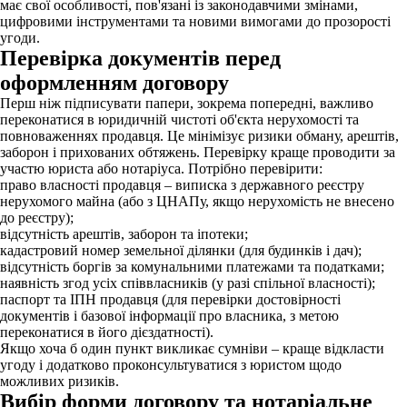
має свої особливості, пов'язані із законодавчими змінами,
цифровими інструментами та новими вимогами до прозорості
угоди.
Перевірка документів перед
оформленням договору
Перш ніж підписувати папери, зокрема попередні, важливо
переконатися в юридичній чистоті об'єкта нерухомості та
повноваженнях продавця. Це мінімізує ризики обману, арештів,
заборон і прихованих обтяжень. Перевірку краще проводити за
участю юриста або нотаріуса. Потрібно перевірити:
право власності продавця – виписка з державного реєстру
нерухомого майна (або з ЦНАПу, якщо нерухомість не внесено
до реєстру);
відсутність арештів, заборон та іпотеки;
кадастровий номер земельної ділянки (для будинків і дач);
відсутність боргів за комунальними платежами та податками;
наявність згод усіх співвласників (у разі спільної власності);
паспорт та ІПН продавця (для перевірки достовірності
документів і базової інформації про власника, з метою
переконатися в його дієздатності).
Якщо хоча б один пункт викликає сумніви – краще відкласти
угоду і додатково проконсультуватися з юристом щодо
можливих ризиків.
Вибір форми договору та нотаріальне