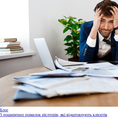
Блог
5 поширених помилок рієлторів, які відштовхують клієнтів