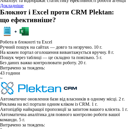
Аналізує та відображає статистику ефективності роботи агенції
Докладніше
Блокнот і Excel проти CRM Plektan:
що ефективніше?
Робота в блокноті та Excel
Ручний пошук на сайтах — довго та незручно.
10 г.
На кожен портал оголошення вивантажується вручну.
8 г.
Пошук через таблиці — це складно та повільно.
5 г.
Без даних важко контролювати роботу.
20 г.
Витрачено за тиждень:
43
години
~
Автоматичне оновлення бази від власників в одному місці.
2 г.
Реклама на всі портали одним кліком із CRM.
1 г.
Автопідбір найкращої пропозиції за запитом вашого клієнта.
1 г.
Автоматична аналітика для повного контролю роботи вашої
команди.
5 г.
Витрачено за тиждень: