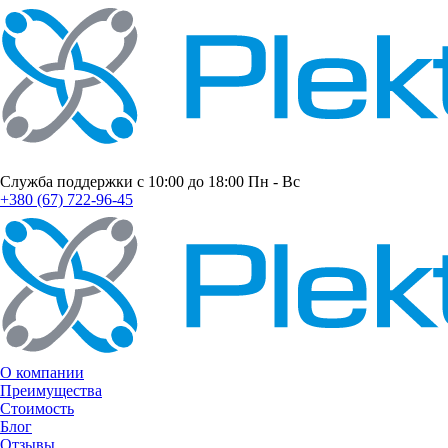
Служба поддержки с 10:00 до 18:00 Пн - Вс
+380 (67) 722-96-45
О компании
Преимущества
Стоимость
Блог
Отзывы