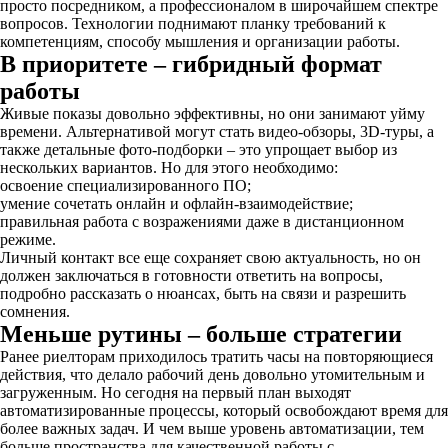
просто посредником, а профессионалом в широчайшем спектре
вопросов. Технологии поднимают планку требований к
компетенциям, способу мышления и организации работы.
В приоритете – гибридный формат
работы
Живые показы довольно эффективны, но они занимают уйму
времени. Альтернативой могут стать видео-обзоры, 3D-туры, а
также детальные фото-подборки – это упрощает выбор из
нескольких вариантов. Но для этого необходимо:
освоение специализированного ПО;
умение сочетать онлайн и офлайн-взаимодействие;
правильная работа с возражениями даже в дистанционном
режиме.
Личный контакт все еще сохраняет свою актуальность, но он
должен заключаться в готовности ответить на вопросы,
подробно рассказать о нюансах, быть на связи и разрешить
сомнения.
Меньше рутины – больше стратегии
Ранее риелторам приходилось тратить часы на повторяющиеся
действия, что делало рабочий день довольно утомительным и
загруженным. Но сегодня на первый план выходят
автоматизированные процессы, который освобождают время для
более важных задач. И чем выше уровень автоматизации, тем
больше пространства для качественной работы с