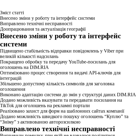
Зміст статті
Внесено зміни у роботу та інтерфейс системи
Виправлено технічні несправності
Доопрацювання та актуалізація географії
Внесено зміни у роботу та інтерфейс
системи
Підвищено стабільність відправки повідомлень у Viber при
великій кількості надсилань
Покращено обробку та передачу YouTube-посилань для
оголошень на DIM.RIA
Оптимізовано процес створення та видачі API-ключів для
інтеграцій
Збільшено допустиму кількість символів для заголовка
оголошення
Виконано адаптацію системи до змін у структурі даних DIM.RIA
Додано можливість вказувати та передавати посилання на
TikTok для оголошень на рекламні портали
Реалізовано захист для форм на шаблонних сайтах компанії
Додано можливість швидкого пошуку оголошень “Куплю” та
“Зніму” з активованою авторозсилкою
Виправлено технічні несправності
Виправили помилку, при якій не вдавалося поділитися