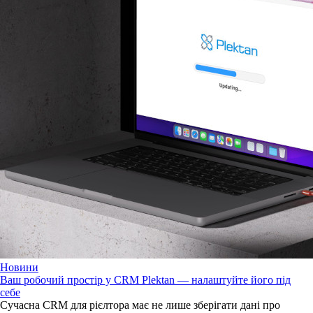
Новини
Ваш робочий простір у CRM Plektan — налаштуйте його під
себе
Сучасна CRM для рієлтора має не лише зберігати дані про