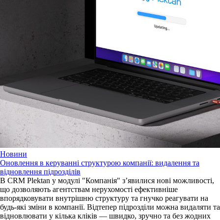
Новини
Оновлення в керуванні структурою компанії: видалення та
відновлення підрозділів
В CRM Plektan у модулі "Компанія" з’явилися нові можливості,
що дозволяють агентствам нерухомості ефективніше
впорядковувати внутрішню структуру та гнучко реагувати на
будь-які зміни в компанії. Відтепер підрозділи можна видаляти та
відновлювати у кілька кліків — швидко, зручно та без жодних