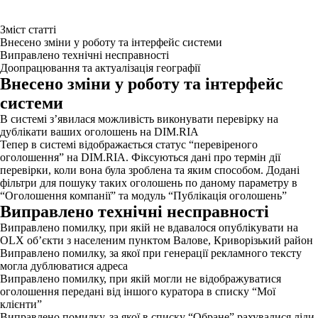
Зміст статті
Внесено зміни у роботу та інтерфейс системи
Виправлено технічні несправності
Доопрацювання та актуалізація географії
Внесено зміни у роботу та інтерфейс
системи
В системі з’явилася можливість виконувати перевірку на
дублікати ваших оголошень на DIM.RIA
Тепер в системі відображається статус “перевіреного
оголошення” на DIM.RIA. Фіксуються дані про термін дії
перевірки, коли вона була зроблена та яким способом. Додані
фільтри для пошуку таких оголошень по даному параметру в
“Оголошення компанії” та модуль “Публікація оголошень”
Виправлено технічні несправності
Виправлено помилку, при якій не вдавалося опублікувати на
OLX об’єкти з населеним пунктом Валове, Криворізький район
Виправлено помилку, за якої при генерації рекламного тексту
могла дублюватися адреса
Виправлено помилку, при якій могли не відображуватися
оголошення передані від іншого куратора в списку “Мої
клієнти”
Виправлено помилку, за якої в списку “Обране” рахувалися ліди,