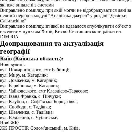
які вже видалені з системи
Виправлено помилку, при якій могли не відображуватися дані за
певний період в модулі “Аналітика джерел” у розділі “Дзвінки
Call-tracking”
Виправлено помилку, зп якої не вдавалося опублікувати об’єкт з
населеним пунктом Хотів, Києво-Святошинський район на
DIM.RIA
Доопрацювання та актуалізація
географії
Київ (Київська область):
Нові вулиці:
вул. Пожарницького, смт Бабинці;
вул. Миру, м. Кагарлик;
вул. Довженка, м. Кагарлик;
вул. Барвіновка, м. Кагарлик;
вул. Чайковського, смт Клавдієво-Тарасове;
вул. Івана Франка, с. Пінчуки;
вул. Клубна, с. Софіївська Борщагівка;
вул. Свободи, с. Тадіївка;
вул. Шевченка, с. Тадіївка;
вул. Ювілейна, с. Чубинське.
Нові ЖК:
ЖК ПРОСТІР. Солом’янський, м. Київ.